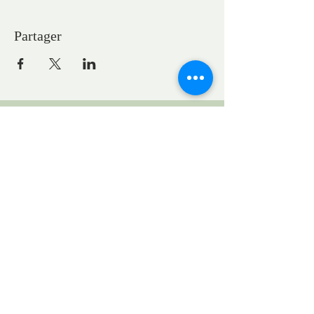
Partager
CONTACTS
Pastor Marie-Claire GAUDELET
pasteureglisesaintpaul@gmail.com
1, General Eisenhower Square
Strasbourg, Grand Est, France
Request to rent the church for a concert:
locationstpauleglise@gmail.com
UEPAL
1 bis quai St Thomas
www.uepal.fr