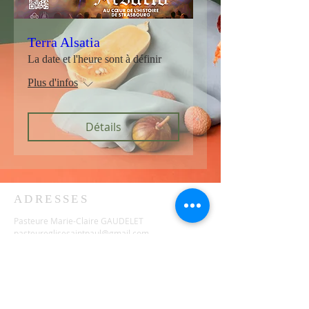
Terra Alsatia
La date et l'heure sont à définir
Plus d'infos
Détails
ADRESSES
Pasteure Marie-Claire GAUDELET
pasteureglisesaintpaul@gmail.com
1, place du Général Eisenhower
Strasbourg, Grand Est, France
Demande de location de l'église pour un concert :
locationstpauleglise@gmail.com