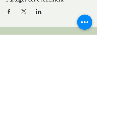
ADRESSES
Pasteure Marie-Claire GAUDELET
pasteureglisesaintpaul@gmail.com
1, place du Général Eisenhower
Strasbourg, Grand Est, France
Demande de location de l'église pour un concert :
locationstpauleglise@gmail.com
UEPAL
1 bis quai St Thomas
www.uepal.fr
Mentions légales