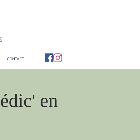
E
CONTACT
édic' en