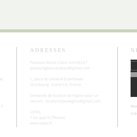
ADRESSES
N
Pasteure Marie-Claire GAUDELET
pasteureglisesaintpaul@gmail.com
re
1, place du Général Eisenhower
Strasbourg, Grand Est, France
Demande de location de l'église pour un
concert :
locationstpauleglise@gmail.com
Men
 ?
UEPAL
Cré
1 bis quai St Thomas
www.uepal.fr