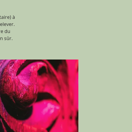
aire) à
relever.
re du
n sûr.