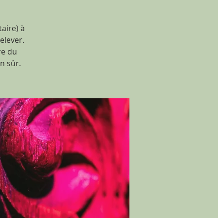
aire) à
relever.
re du
n sûr.