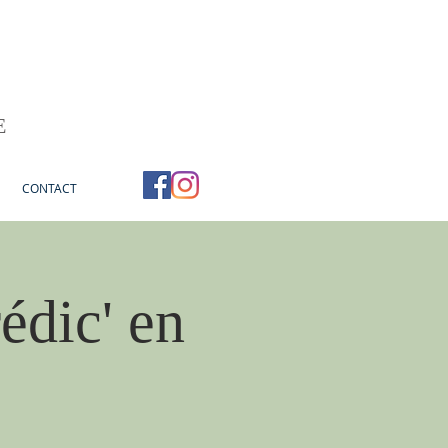
E
CONTACT
édic' en