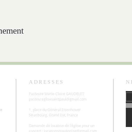
énement
ADRESSES
N
Pasteure Marie-Claire GAUDELET
pasteureglisesaintpaul@gmail.com
re
1, place du Général Eisenhower
Strasbourg, Grand Est, France
Demande de location de l'église pour un
concert :
locationstpauleglise@gmail.com