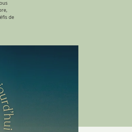
nous
bre,
éfis de