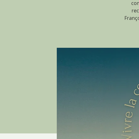
com
rec
Franço