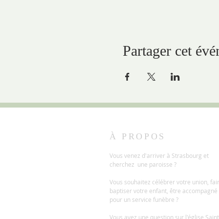
Partager cet év
À PROPOS
Vous venez d'arriver à Strasbourg et
cherchez une paroisse ?
Vous souhaitez célébrer votre union, fai
baptiser votre enfant, être accompagné
pour un service funèbre ?
Vous avez une question sur l'église Saint