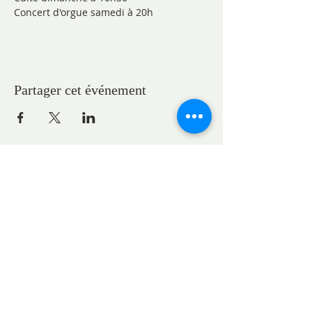
Concert d'orgue samedi à 20h
Partager cet événement
ADRESSES
Pasteure Marie-Claire GAUDELET
pasteureglisesaintpaul@gmail.com
1, place du Général Eisenhower
Strasbourg, Grand Est, France
Demande de location de l'église pour un concert :
locationstpauleglise@gmail.com