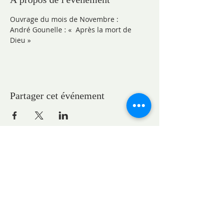
Ouvrage du mois de Novembre :
André Gounelle : «  Après la mort de 
Dieu »
Partager cet événement
ADRESSES
Pasteure Marie-Claire GAUDELET
pasteureglisesaintpaul@gmail.com
1, place du Général Eisenhower