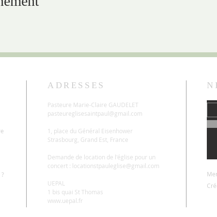
énement
ADRESSES
N
Pasteure Marie-Claire GAUDELET
pasteureglisesaintpaul@gmail.com
re
1, place du Général Eisenhower
Strasbourg, Grand Est, France
Demande de location de l'église pour un
concert :
locationstpauleglise@gmail.com
Men
 ?
UEPAL
Cré
1 bis quai St Thomas
www.uepal.fr