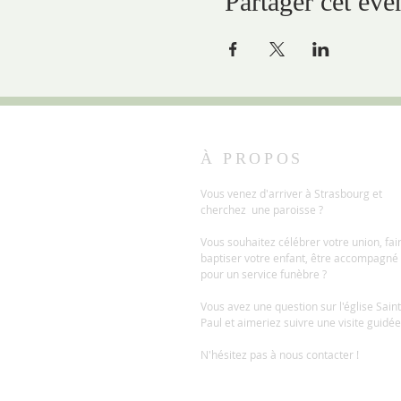
Partager cet év
À PROPOS
Vous venez d'arriver à Strasbourg et
cherchez une paroisse ?
Vous souhaitez célébrer votre union, fai
baptiser votre enfant, être accompagné
pour un service funèbre ?
Vous avez une question sur l'église Saint
Paul et aimeriez suivre une visite guidée
N'hésitez pas à nous contacter !