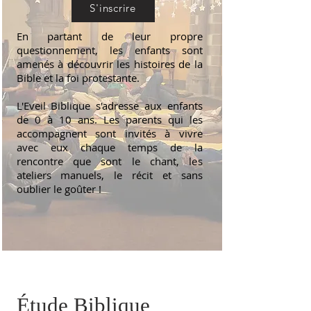
S'inscrire
En partant de leur propre
questionnement, les enfants sont
amenés à découvrir les histoires de la
Bible et la foi protestante.
L'Eveil Biblique s'adresse aux enfants
de 0 à 10 ans. Les parents qui les
accompagnent sont invités à vivre
avec eux chaque temps de la
rencontre que sont le chant, les
ateliers manuels, le récit et sans
oublier le goûter !
Étude Biblique