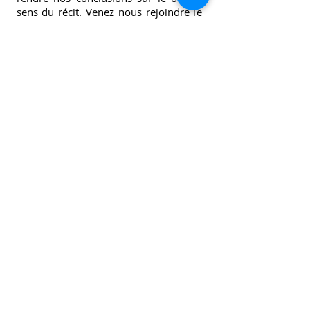
sens du récit. Venez nous rejoindre le
jeudi à St Paul, de 14h30 à 16h, toutes
les quinze jours.
Groupe Agape
Mercredi
18h30
Contact
Ce groupe est né de
l’accompagnement de couples dans le
cadre de leur préparation de mariage.
Un mercredi par mois, nous nous